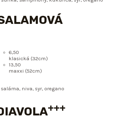
 SALAMOVÁ
6,50
klasická (32cm)
13,50
maxxi (52cm)
 saláma, niva, syr, oregano
+++
 DIAVOLA