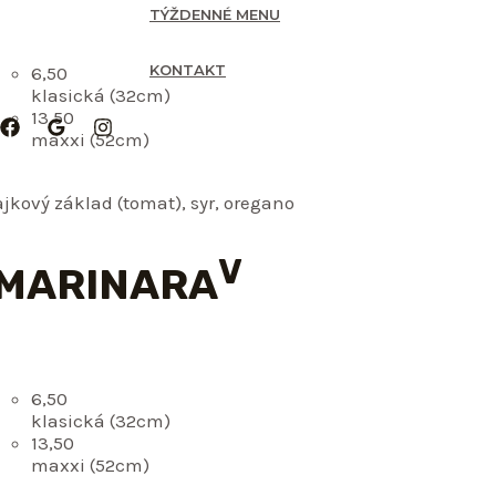
TÝŽDENNÉ MENU
KONTAKT
6,50
klasická (32cm)
13,50
maxxi (52cm)
jkový základ (tomat), syr, oregano
V
 MARINARA
6,50
klasická (32cm)
13,50
maxxi (52cm)