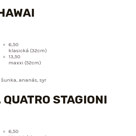
 HAWAI
6,50
klasická (32cm)
13,50
maxxi (52cm)
 šunka, ananás, syr
. QUATRO STAGIONI
6,50