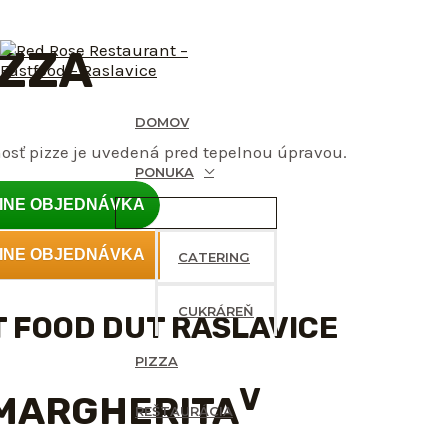
Preskočiť
IZZA
na
obsah
DOMOV
sť pizze je uvedená pred tepelnou úpravou.
PONUKA
INE OBJEDNÁVKA
MENU
TOGGLE
INE OBJEDNÁVKA
CATERING
CUKRÁREŇ
T FOOD DUT RASLAVICE
PIZZA
V
 MARGHERITA
REŠTAURÁCIA