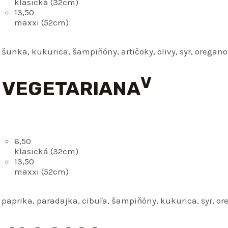
klasická (32cm)
13,50
maxxi (52cm)
 šunka, kukurica, šampiňóny, artičoky, olivy, syr, oregano
V
. VEGETARIANA
6,50
klasická (32cm)
13,50
maxxi (52cm)
 paprika, paradajka, cibuľa, šampiňóny, kukurica, syr, o