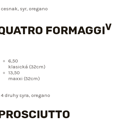
 cesnak, syr, oregano
V
 QUATRO FORMAGGI
6,50
klasická (32cm)
13,50
maxxi (52cm)
 4 druhy syra, oregano
 PROSCIUTTO