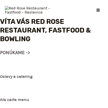
Preskočiť
na
MA
obsah
VÍTA VÁS RED ROSE
ME
RESTAURANT, FASTFOOD &
BOWLING
PONÚKAME ->
Oslavy a catering
Ala carte menu